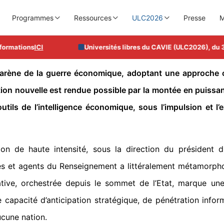
Programmes
Ressources
ULC2026
Presse
M
mations
ICI
Universités libres du CAVIE (ULC2026), du 3 au
arène de la guerre économique, adoptant une approche c
tion nouvelle est rendue possible par la montée en puissa
tils de l’intelligence économique, sous l’impulsion et l
on de haute intensité, sous la direction du président du
res et agents du Renseignement a littéralement métamorp
iative, orchestrée depuis le sommet de l’Etat, marque un
 capacité d’anticipation stratégique, de pénétration inform
cune nation.