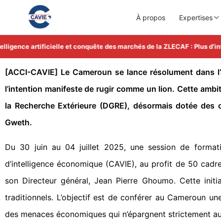
À propos
Expertises
gence artificielle et conquête des marchés de la ZLECAF : Plus d'infor
[ACCI-CAVIE] Le Cameroun se lance résolument dans l’
l’intention manifeste de rugir comme un lion. Cette ambi
la Recherche Extérieure (DGRE), désormais dotée des ou
Gweth.
Du 30 juin au 04 juillet 2025, une session de formati
d’intelligence économique (CAVIE), au profit de 50 cad
son Directeur général, Jean Pierre Ghoumo. Cette init
traditionnels. L’objectif est de conférer au Cameroun une
des menaces économiques qui n’épargnent strictement au