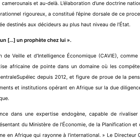
ol camerounais et au-delà. L’élaboration d’une doctrine nati
ationnel rigoureux, a constitué l’épine dorsale de ce proce
tée destinés aux décideurs au plus haut niveau de l’État.
un […] un prophète chez lui ».
 de Veille et d’Intelligence Économique (CAVIE), comme f
ertise africaine de pointe dans un domaine où les compéte
traleSupélec depuis 2012, et figure de proue de la pensé
nts et institutions opérant en Afrique sur la due diligenc
que.
nce dans une expertise endogène, capable de rivaliser 
résentant du Ministère de l’Économie, de la Planification et
line en Afrique qui rayonne à l’international. » Le Directeu