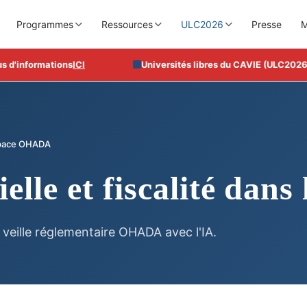
Programmes
Ressources
ULC2026
Presse
M
informations
ICI
Universités libres du CAVIE (ULC2026), du
'espace OHADA
icielle et fiscalité d
a veille réglementaire OHADA avec l'IA.