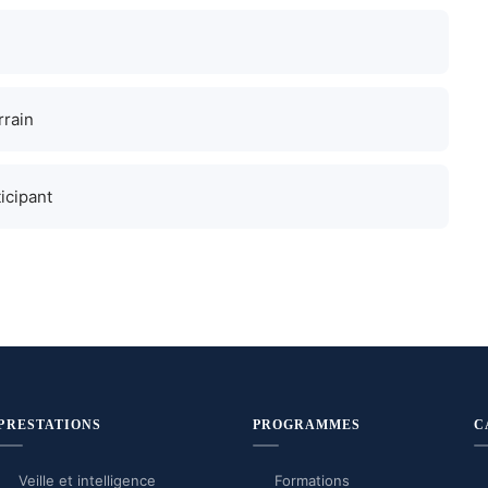
rrain
icipant
PRESTATIONS
PROGRAMMES
C
Veille et intelligence
Formations