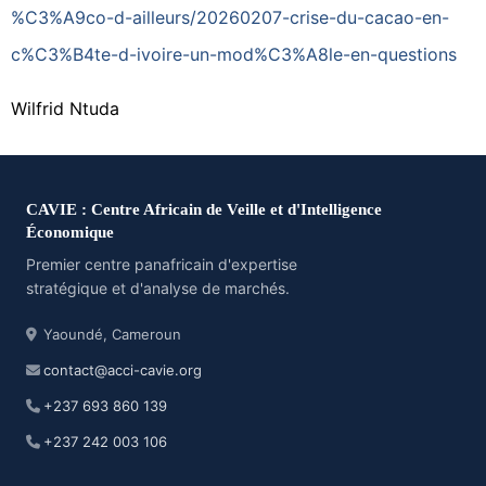
%C3%A9co-d-ailleurs/20260207-crise-du-cacao-en-
c%C3%B4te-d-ivoire-un-mod%C3%A8le-en-questions
Wilfrid Ntuda
CAVIE : Centre Africain de Veille et d'Intelligence
Économique
Premier centre panafricain d'expertise
stratégique et d'analyse de marchés.
Yaoundé, Cameroun
contact@acci-cavie.org
+237 693 860 139
+237 242 003 106