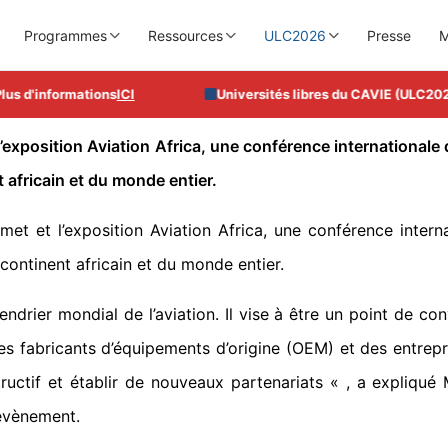
Programmes
Ressources
ULC2026
Presse
M
us d'informations
ICI
Universités libres du CAVIE (ULC2026)
xposition Aviation Africa, une conférence internationale dé
t africain et du monde entier.
t et l’exposition Aviation Africa, une conférence interna
e continent africain et du monde entier.
rier mondial de l’aviation. Il vise à être un point de co
s fabricants d’équipements d’origine (OEM) et des entrepr
ructif et établir de nouveaux partenariats « , a expliqu
’évènement.