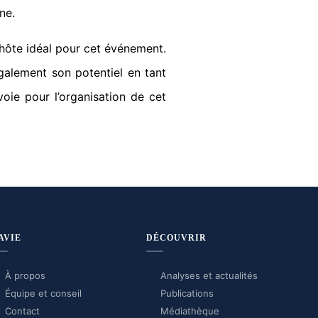
ne.
hôte idéal pour cet événement.
galement son potentiel en tant
oie pour l’organisation de cet
AVIE
DÉCOUVRIR
À propos
Analyses et actualités
Équipe et conseil
Publications
Contact
Médiathèque