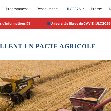
Programmes
Ressources
ULC2026
Presse
M
nformations
ICI
Universités libres du CAVIE (ULC2026), du 
CELLENT UN PACTE AGRICOLE