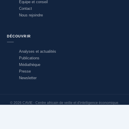
Équipe et conseil
Contact
Nous rejoindre
DÉCOUVRIR
Analyses et actualités
Publications
Médiathèque
Presse
Newsletter
© 2026 CAVIE - Centre africain de veille et d'intelligence économique.
Tous droits réservés.
Mentions légales
Politique de confidentialité