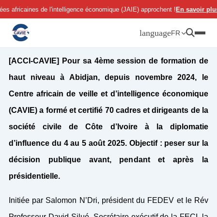
Aller
 africaines de l'intelligence économique (JAIE) approchent !
En savoir plus
au
contenu
language
FR
[ACCI-CAVIE] Pour sa 4ème session de formation de
haut niveau à Abidjan, depuis novembre 2024, le
Centre africain de veille et d’intelligence économique
(CAVIE) a formé et certifié 70 cadres et dirigeants de la
société civile de Côte d’Ivoire à la diplomatie
d’influence du 4 au 5 août 2025. Objectif : peser sur la
décision publique avant, pendant et après la
présidentielle.
Initiée par Salomon N’Dri, président du FEDEV et le Rév
Professeur David Silué, Secrétaire exécutif de la FECI, la