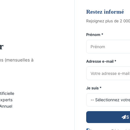
LECTEURS
SECTEURS COUVERTS
PAYS
Restez informé
Rejoignez plus de 2 000 
Prénom *
r
es (mensuelles à
Adresse e-mail *
Je suis *
ficielle
experts
 Annuel
S