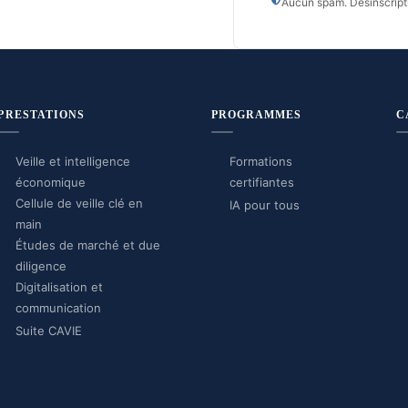
Aucun spam. Désinscripti
PRESTATIONS
PROGRAMMES
C
Veille et intelligence
Formations
économique
certifiantes
Cellule de veille clé en
IA pour tous
main
Études de marché et due
diligence
Digitalisation et
communication
Suite CAVIE