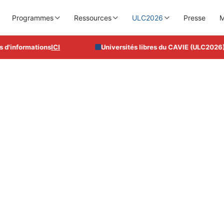
Programmes
Ressources
ULC2026
Presse
M
informations
ICI
Universités libres du CAVIE (ULC2026), du 
endre les dynamiques