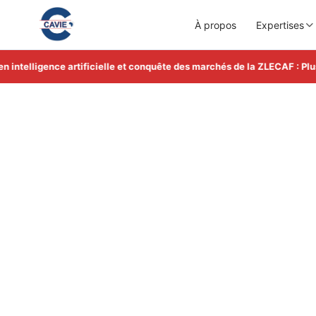
À propos
Expertises
elligence artificielle et conquête des marchés de la ZLECAF : Plus d'
C-Monitor
Une lecture stratégique hebdomadaire pour compr
économiques africaines.