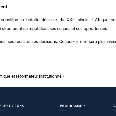
nent
constitue la bataille décisive du XXIᵉ siècle. L’Afrique ne
i structurent sa réputation, ses risques et ses opportunités.
s, ses récits et ses décisions. Ce jour‑là, il ne sera plus invis
ique et réformateur institutionnel)
PRESTATIONS
PROGRAMMES
C