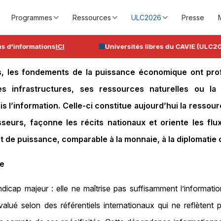
Programmes
Ressources
ULC2026
Presse
nformations
ICI
Universités libres du CAVIE (ULC2026), d
, les fondements de la puissance économique ont prof
ses infrastructures, ses ressources naturelles ou la 
l’information. Celle‑ci constitue aujourd’hui la ressou
isseurs, façonne les récits nationaux et oriente les fl
de puissance, comparable à la monnaie, à la diplomatie o
ue
icap majeur : elle ne maîtrise pas suffisamment l’information
alué selon des référentiels internationaux qui ne reflètent