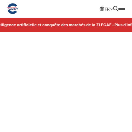
FR
ence artificielle et conquête des marchés de la ZLECAF : Plus d'infor
Accueil
Carrières
Cohorte
Intégrez la cohorte du CAVIE
Un programme immersif et professionnalisant pour les
étudiants et jeunes professionnels qui veulent contribuer à
l'intelligence économique en Afrique.